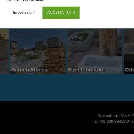
Impostazioni
ACCETTA TUTTI
Garden Stones
Street furniture
Oth
Schenatti srl - Via Ai
Tel:
+39 039 9943310
| 