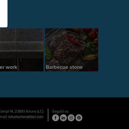
er work
Barbecue stone
 Campi 14, 23881 Airuno (LC)
Seguici su
email:
info@schenattisrl.com