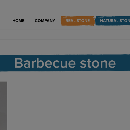
HOME
COMPANY
REAL STONE
NATURAL STON
Barbecue stone