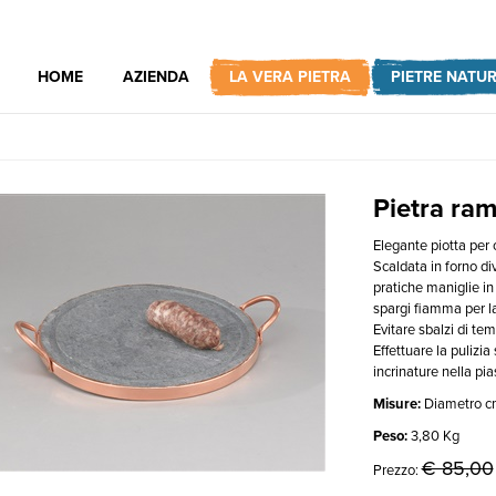
HOME
AZIENDA
LA VERA PIETRA
PIETRE NATUR
Pietra ra
Elegante piotta per 
Scaldata in forno di
pratiche maniglie in
spargi fiamma per la
Evitare sbalzi di te
Effettuare la pulizi
incrinature nella pi
Misure:
Diametro c
Peso:
3,80 Kg
€ 85,00
Prezzo: