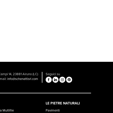
 Campi 14, 23881 Airuno (LC)
Seguici su
email:
info@schenattisrl.com
LE PIETRE NATURALI
 Multifile
Pavimenti