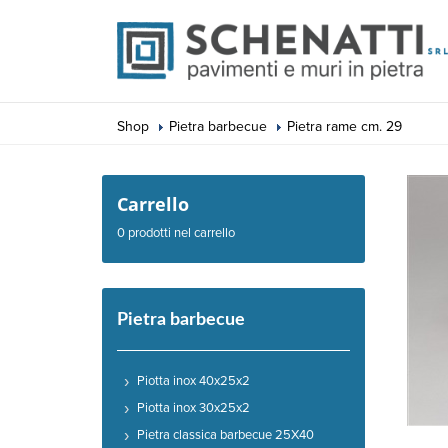
Shop
Pietra barbecue
Pietra rame cm. 29
Carrello
0 prodotti nel carrello
Pietra barbecue
Piotta inox 40x25x2
Piotta inox 30x25x2
Pietra classica barbecue 25X40