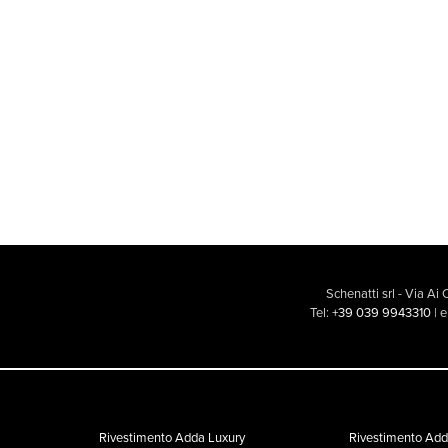
Schenatti srl - Via Ai
Tel:
+39 039 9943310
| 
Rivestimento Adda Luxury
Rivestimento Adda