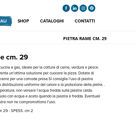
ALI
SHOP
CATALOGHI
CONTATTI
PIETRA RAME CM. 29
me cm. 29
cucina a gas, ideale per la cottura di carne, verdura e pesce.
venta un’ottima soluzione per cuocere la pizza. Dotata di
 rame per una comoda presa.Si consiglia l’uso di piastra
 distribuzione uniforme del calore e la protezione della pietra. .
mperatura; non versare l’acqua fredda sulla piastra calda.
a solo con acqua e aceto quando la piastra è fredda. Eventuali
astra non ne compromettono l’uso.
m 29 - SPESS. cm 2