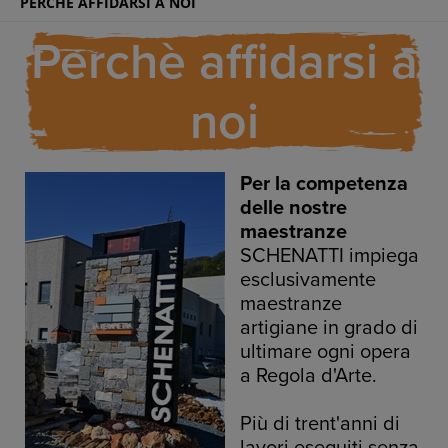
PERCHÈ AFFIDARSI A NOI
Perchè affidarsi a
noi
Per la competenza
delle nostre
maestranze
SCHENATTI impiega
esclusivamente
maestranze
artigiane in grado di
ultimare ogni opera
a Regola d'Arte.
Più di trent'anni di