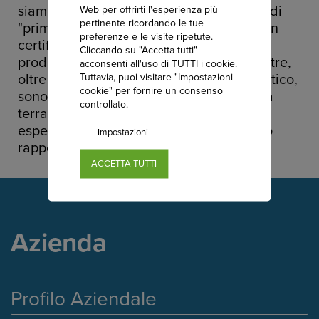
siamo in grado di individuare i materiali di
Web per offrirti l'esperienza più
pertinente ricordando le tue
"prima scelta" che vengono acquistati con
preferenze e le visite ripetute.
certificazione di qualità dello stesso
Cliccando su "Accetta tutti"
produttore. Per questo tutte le nostre pietre,
acconsenti all'uso di TUTTI i cookie.
Tuttavia, puoi visitare "Impostazioni
oltre ad essere di particolare pregio estetico,
cookie" per fornire un consenso
sono resistenti e durano nel tempo. Dalla
controllato.
terra della cava direttamente nelle mani
esperte dei nostri posatori, con un ottimo
Impostazioni
rapporto qualità/prezzo.
ACCETTA TUTTI
Azienda
Profilo Aziendale