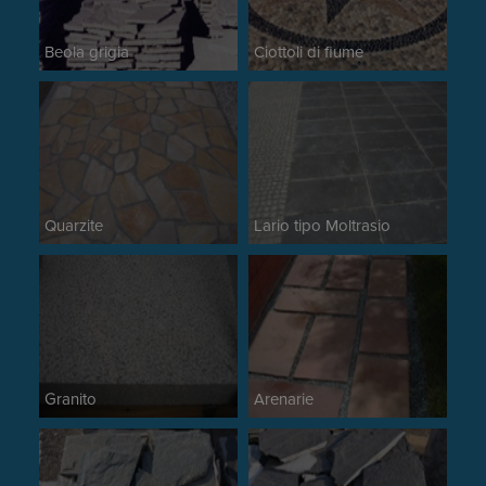
Beola grigia
Ciottoli di fiume
Quarzite
Lario tipo Moltrasio
Granito
Arenarie