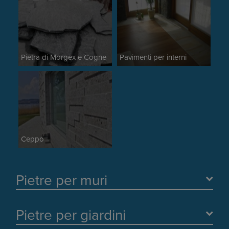
Pietra di Morgex e Cogne
Pavimenti per interni
Ceppo
Pietre per muri
Pietre per giardini