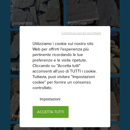
Serpentino
Porfiroide
Continua senza accettare
Utilizziamo i cookie sul nostro sito
Web per offrirti l'esperienza più
pertinente ricordando le tue
preferenze e le visite ripetute.
Cliccando su "Accetta tutti"
Beola verde
Credaro
acconsenti all'uso di TUTTI i cookie.
Tuttavia, puoi visitare "Impostazioni
cookie" per fornire un consenso
controllato.
Impostazioni
ACCETTA TUTTI
Pietra di Trani
Pietra della Lessinia