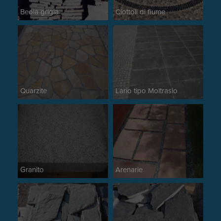
Beola grigia
Ciottoli di fiume
Quarzite
Lario tipo Moltrasio
Granito
Arenarie