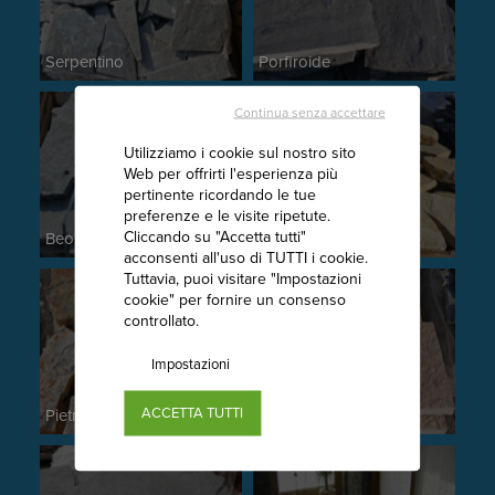
Serpentino
Porfiroide
Continua senza accettare
Utilizziamo i cookie sul nostro sito
Web per offrirti l'esperienza più
pertinente ricordando le tue
preferenze e le visite ripetute.
Cliccando su "Accetta tutti"
Beola verde
Credaro
acconsenti all'uso di TUTTI i cookie.
Tuttavia, puoi visitare "Impostazioni
cookie" per fornire un consenso
controllato.
Impostazioni
ACCETTA TUTTI
Pietra di Trani
Pietra della Lessinia