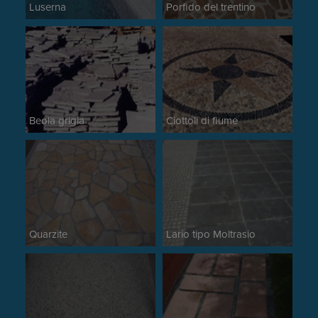
Luserna
Porfido del trentino
Beola grigia
Ciottoli di fiume
Quarzite
Lario tipo Moltrasio