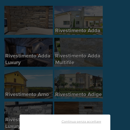
Rivestimento Adda
Rivestimento Adda
Rivestimento Adda
Luxury
Multifile
Rivestimento Arno
Rivestimento Adige
Rivestimento Alpi
Continua senza accettare
Luxury
Rivestimento Toce