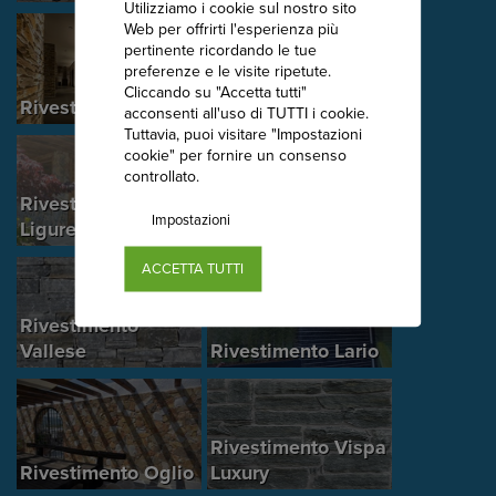
Utilizziamo i cookie sul nostro sito
Web per offrirti l'esperienza più
pertinente ricordando le tue
preferenze e le visite ripetute.
Rivestimento
Cliccando su "Accetta tutti"
Rivestimento Sesia
Trebbia
acconsenti all'uso di TUTTI i cookie.
Tuttavia, puoi visitare "Impostazioni
cookie" per fornire un consenso
controllato.
Rivestimento
Rivestimento Dora
Impostazioni
Ligure
Luxury
ACCETTA TUTTI
Rivestimento
Vallese
Rivestimento Lario
Rivestimento Vispa
Rivestimento Oglio
Luxury