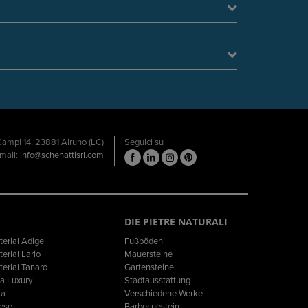
 Campi 14, 23881 Airuno (LC)
Seguici su
email:
info@schenattisrl.com
DIE PIETRE NATURALI
erial Adige
Fußböden
erial Lario
Mauersteine
erial Tanaro
Gartensteine
a Luxury
Stadtausstattung
ia
Verschiedene Werke
lese
Barbecuestein