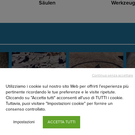
Säulen
Werkzeug
Continua senza accettare
Utilizziamo i cookie sul nostro sito Web per offrirti l'esperienza più
Graue Beola
Flusskieseln
Qu
pertinente ricordando le tue preferenze e le visite ripetute.
Cliccando su "Accetta tutti" acconsenti all'uso di TUTTI i cookie.
Tuttavia, puoi visitare "Impostazioni cookie" per fornire un
consenso controllato.
Impostazioni
ACCETTA TUTTI