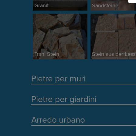
Granit
Sandsteine
Trani Stein
Stein aus der Less
Pietre per muri
Pietre per giardini
Arredo urbano