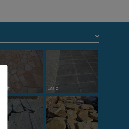
arzit
Lario