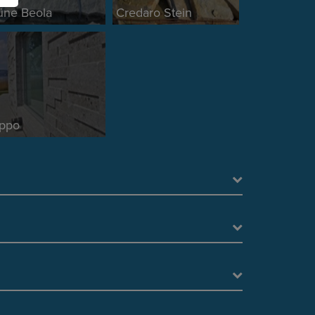
üne Beola
Credaro Stein
ppo