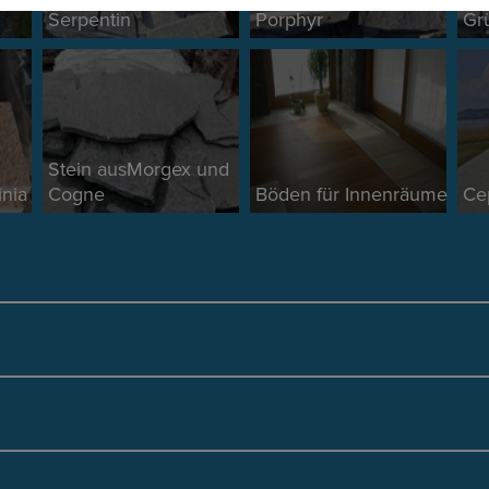
Serpentin
Porphyr
Gr
Stein ausMorgex und
inia
Cogne
Böden für Innenräume
Ce